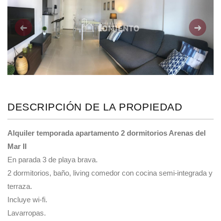
Anterior
Siguie
DESCRIPCIÓN DE LA PROPIEDAD
Alquiler temporada apartamento 2 dormitorios Arenas del
Mar II
En parada 3 de playa brava.
2 dormitorios, baño, living comedor con cocina semi-integrada y
terraza.
Incluye wi-fi.
Lavarropas.