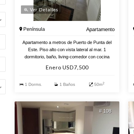
Ver Detalles
Península
Apartamento
Apartamento a metros de Puerto de Punta del
Este. Piso alto con vista lateral al mar. 1
dormitorio, baño, living-comedor con cocina
integrada y terraza. Aire acondicionado, wi-fi y
Enero USD7,500
direct tv. Garaje. Servicio de mucamas todos los
días.
2
1 Dorms.
1 Baños
50m
# 108