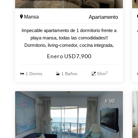
Mansa
Apartamento
Impecable apartamento de 1 dormitorio frente a
playa mansa, todas las comodidades!!
Dormitorio, living-comedor, cocina integrada,
baño y balcón con vista lateral al mar. Aire
Enero USD7,900
acondicionado y lavavajillas. Garage.
AMENITIES: Piscina Climatizada: En los
2
1 Dorms.
1 Baños
55m
jardines del edificio se dispondrá de una piscina
exterior climatizada, para invierno-verano,
rodeada de un amplio solárium tipo deck,
barbacoas, sala de juegos, gimnasio, sauna,
# 99
servicio de mucamas, lavadero, recepción 24
hs, etc.