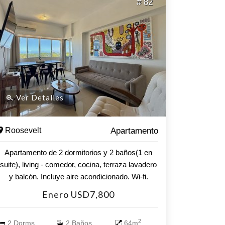
# 82
Ver Detalles
Roosevelt
Apartamento
Apartamento de 2 dormitorios y 2 baños(1 en
suite), living - comedor, cocina, terraza lavadero
y balcón. Incluye aire acondicionado. Wi-fi.
Amenities: piscina climatizada, sala de
Enero USD7,800
musculación, parrilleros, barbacoas, sala de
juegos, parque infantil, servicio de mucamas
2
2 Dorms.
2 Baños
64m
optativo, lavadero.