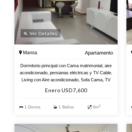
Ver Detalles
Mansa
Apartamento
Dormitorio principal con Cama matrimonial, aire
acondicionado, persianas eléctricas y TV Cable.
Living con Aire acondicionado, Sofa Cama, TV
Cable. Cocina tipo integrada equipada con vajilla
Enero USD7,600
completa, electrodomésticos y todo lo necesario
para la vida cotidiana. Amplia terraza con
2
1 Dorms.
1 Baños
0m
parrillero propio. Servicio diario de mucamas.
Personal de recepción. Wi-Fi Garage Cuenta
con servicios de más alto nivel, sus salas de
esparcimiento para adultos y adolecentes,