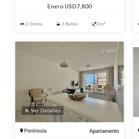
servicio de mucamas, piscina, garage y porteria
Enero USD7,800
las 24 hs.
2
2 Dorms.
2 Baños
0m
# 869
Ver Detalles
Península
Apartamento