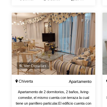
en dormitorio principal. Losa radiante
sectorizada. Lavarropas. Amenities de primer
nivel.- piscina exterior e interior climatizada,
# 73
jacuzzi, gimnasio, sauna humedo y seco,
barbacoas, recepción 24 hs, servicio de
mucamas diario, micro cine, sala de juegos.
Ver Detalles
Chiverta
Apartamento
Apartamento de 2 dormitorios, 2 baños, living-
comedor, el mismo cuenta con terraza la cual
tiene un parrillero particular.El edificio cuenta con