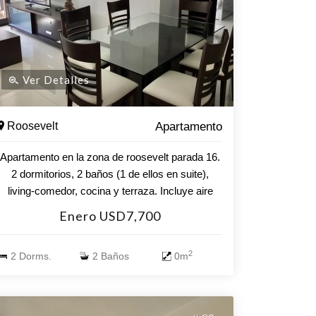
Ver Detalles
Roosevelt
Apartamento
Apartamento en la zona de roosevelt parada 16.
2 dormitorios, 2 baños (1 de ellos en suite),
living-comedor, cocina y terraza. Incluye aire
acondicionado en todos los ambientes. Wi-fi y
Enero USD7,700
cable. Garage. Amenities: piscina exterior,
parrilleros al exterior y cerrados, gimnasio, sala
2
2 Dorms.
2 Baños
0m
de juegos y recepcion 24 hs.