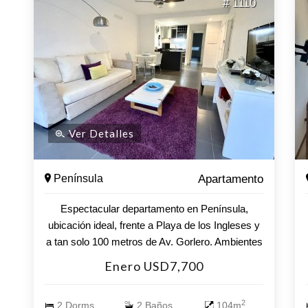
# 1110
piscinas climatizadas, cine, gym, area de spa.
Ver Detalles
Península
Apartamento
Espectacular departamento en Península,
ubicación ideal, frente a Playa de los Ingleses y
a tan solo 100 metros de Av. Gorlero. Ambientes
cómodos y luminosos. Consta de 2 dormitorios,
Enero USD7,700
2 baños , living comedor con cocina semi
integrada. Terraza con vista al mar y a la calle.
2
2 Dorms.
2 Baños
104m
Garage con baulera. Incluye aire acondicionado