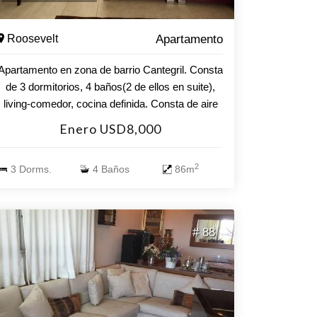
niños con profesores a cargo. Se dictan clases
de hidrogym en piscina interior. Todos estos
servicios son gratuitos incluido el servicio de
Roosevelt
Apartamento
mucama 3 veces por semana. El uso de las
barbacoas, laundry y Spa (masajes, maquillaje,
Apartamento en zona de barrio Cantegril. Consta
depilación...) tienen un costo adicional.
de 3 dormitorios, 4 baños(2 de ellos en suite),
living-comedor, cocina definida. Consta de aire
acondicionado y lavarropas. Wi-fi. El Edificio
Enero USD8,000
incluye piscina climatizada exterior, barbacoas,
parrilleros, sala de musculación, sala de juegos,
2
3 Dorms.
4 Baños
86m
parque infantil, lavadero y servicio de mucamas
optativo.
# 88