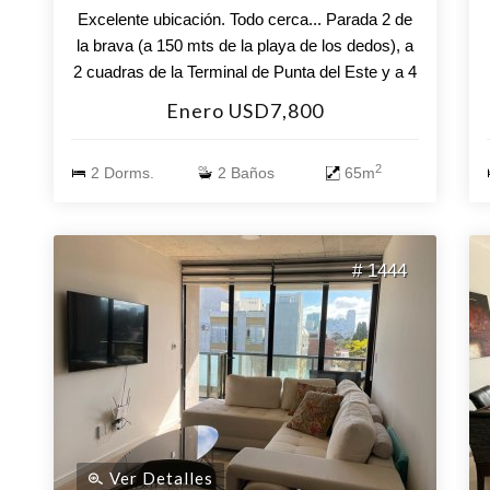
Excelente ubicación. Todo cerca... Parada 2 de
la brava (a 150 mts de la playa de los dedos), a
2 cuadras de la Terminal de Punta del Este y a 4
cuadras de Gorlero. Restaurantes y comercios
Enero USD7,800
a una cuadra. Con vista al mar!! El apartamento
consta de: 2 dormitorios (total 6 plazas -1cama
2
2 Dorms.
2 Baños
65m
matrimonial, 2 camas chicas, 1 sillon cama de 2
plazas), 2 baños (1 de ellos en suite), living
comedor, cocina definida, terraza lavadero,
balcón. Garage con baulera para 1 auto.
# 1444
Amenities: piscina abierta con solárium, piscina
climatizada, sauna, jacuzzi, gimnasio, cancha
de futbol 5 y de paddel, parrillero, sala de
reuniones, servicio de mucama.
Ver Detalles