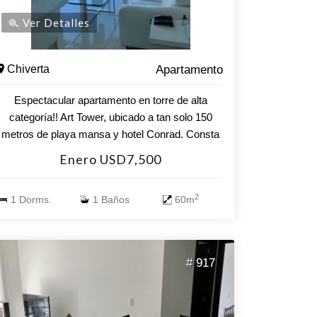
Ver Detalles
Chiverta
Apartamento
Espectacular apartamento en torre de alta
categoría!! Art Tower, ubicado a tan solo 150
metros de playa mansa y hotel Conrad. Consta
de 1 dormitorio, baño, living, comedor, cocina y 2
Enero USD7,500
terrazas. Vista al mar!! Aire acondicionado en
todos los ambientes. Garage. Amenities: piscina
2
1 Dorms.
1 Baños
60m
abierta y cerrada climatizada. Sala de juegos
Sauna Parrilleros Gimnasio Recepción 24 hs
Lavadero Servicio de playa
# 917