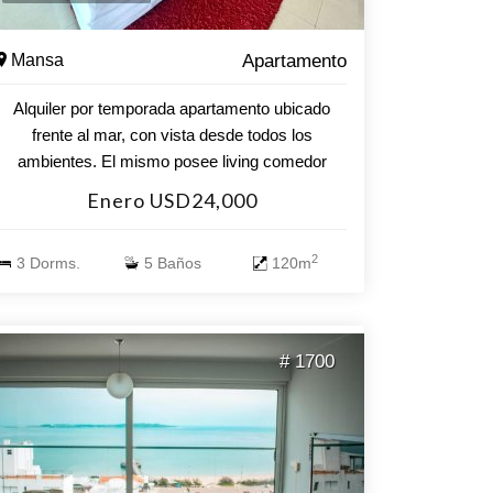
Mansa
Apartamento
Alquiler por temporada apartamento ubicado
frente al mar, con vista desde todos los
ambientes. El mismo posee living comedor
amplio, cocina con terraza lavadero, tres
Enero USD24,000
dormitorios, cuatro baños completos (tres de
ellos en suite) y un toilette. Balcón con acceso
2
3 Dorms.
5 Baños
120m
desde todos los ambientes y garage. El edificio
cuenta con servicios tales como: recepción 24
horas, servicio de mucamas diario, piscina
climatizada interior y exterior, sala de juegos,
# 1700
canchas varias, gimnasio, sauna, parrilleros y
servicio de playa.