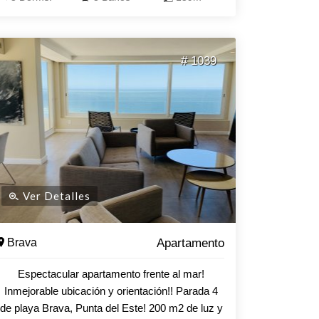
siguientes amenities: Acceso con espejos de
agua, Barconfitería, Terrazas, Canchas de
tennis, Piscinas inout climatizada, Gimnasio,
# 1039
Microcine, Business center, Salones de
reuniones y/o fiestas, Salas de juegos para
adultos y adolescentes, Kids Club, Saunas con
salas de masaje y relax, Exclusivo y único
simulador de golf interno, Quinchos exteriores
con parrilleros para reuniones grupales, Laundry,
Seguridad .
Ver Detalles
Brava
Apartamento
Espectacular apartamento frente al mar!
Inmejorable ubicación y orientación!! Parada 4
de playa Brava, Punta del Este! 200 m2 de luz y