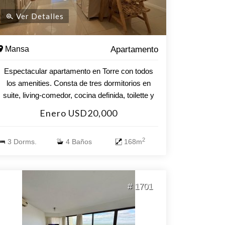
Ver Detalles
Mansa
Apartamento
Espectacular apartamento en Torre con todos
los amenities. Consta de tres dormitorios en
suite, living-comedor, cocina definida, toilette y
dependencia de servicio. Terraza con parrillero
Enero USD20,000
propio. Incluye aire acondicionado en todos los
ambientes. Persianas eléctricas en living y uno
2
3 Dorms.
4 Baños
168m
de los dormitorios. Lavarropas. Amenities:
Piscina abierta y cerrada climatizada Gimnasio
Cancha de tennis Barbacoa Microcine Sala de
juegos Recepcion 24 hs Servicio de playa
# 1701