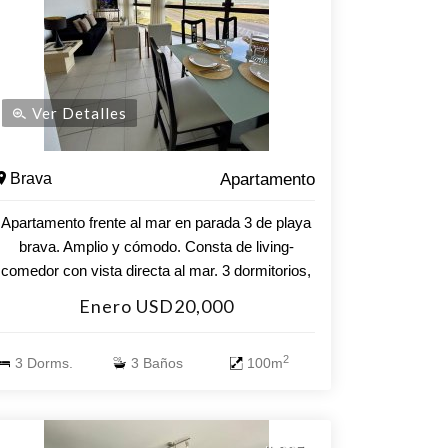
Ver Detalles
Brava
Apartamento
Apartamento frente al mar en parada 3 de playa
brava. Amplio y cómodo. Consta de living-
comedor con vista directa al mar. 3 dormitorios,
3 baños, cocina definida. Garaje en subsuelo.
Enero USD20,000
Aire acondicionado en living. Amenities.- piscina
climatizada exterior, sauna, sala de juegos,
2
3 Dorms.
3 Baños
100m
gimnasio, servicio de playa, recepción 24 hs,
servicio de mucamas diario, barbacoas, etc.