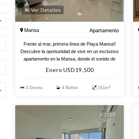
Ver Detalles
Mansa
Apartamento
Frente al mar, primera línea de Playa Mansa!!
Descubre la oportunidad de vivir en un exclusivo
apartamento en la Mansa, donde el sonido de
las olas y la brisa marina se convierten en parte
Enero USD19,500
de tu día a día. Este elegante y luminoso
departamento te ofrece un espacio ideal para
2
3 Dorms.
4 Baños
151m
disfrutar con familia y amigos. Características
del Apartamento: - Dormitorios: Incluye 3 suites,
garantizando privacidad y confort para todos. - 4
Baños: Espaciosos y modernos, diseñados para
# 1683
tu comodidad. - Cocina definida: Equipamiento
completo que incluye horno, anafe, microondas,
2 heladeras con freezer, licuadora, tostadora y