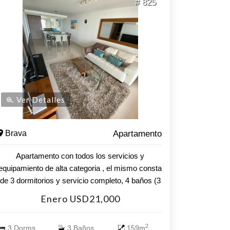
# 825
Ver Detalles
Brava
Apartamento
Apartamento con todos los servicios y
equipamiento de alta categoria , el mismo consta
de 3 dormitorios y servicio completo, 4 baños (3
de ellos en suite y 1 toilette), living-comedor
Enero USD21,000
amplio, cocina americana y terraza con
parrillero. Incluye garaje, lavarropas y aire
2
3 Dorms.
3 Baños
159m
acondicionado. El edificio cuenta con los