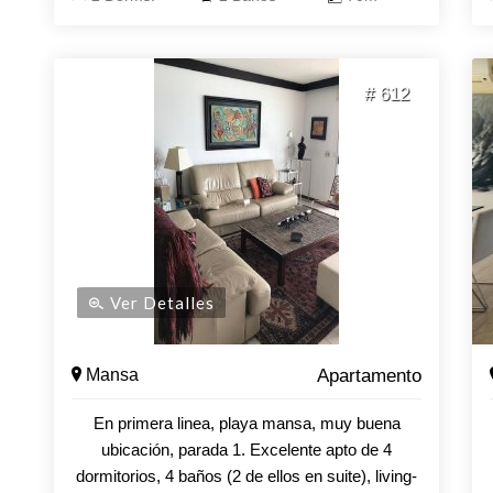
Cuenta con ambientes modernos y luminosos,
totalmente equipados para una estadía
confortable. Garaje en subsuelo. El edificio
# 612
ofrece amenities de primer nivel: piscina exterior
e interior climatizada, jacuzzi , gimnasio, sauna,
barbacoas, sala de juegos, cowork, micro cine,
servicio de playa, servicio de mucamas diario,
cancha mulfuncion, lobby de diseño y seguridad.
Ver Detalles
Mansa
Apartamento
En primera linea, playa mansa, muy buena
ubicación, parada 1. Excelente apto de 4
dormitorios, 4 baños (2 de ellos en suite), living-