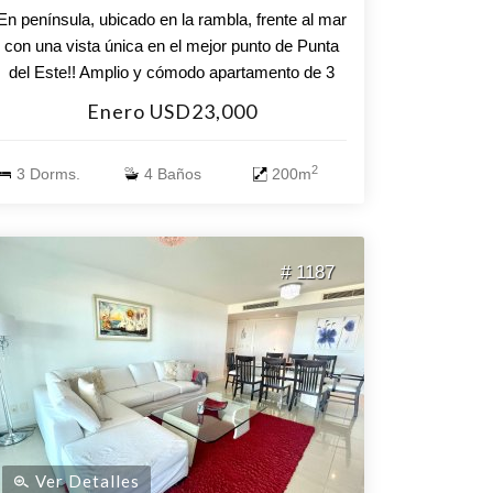
En península, ubicado en la rambla, frente al mar
con una vista única en el mejor punto de Punta
del Este!! Amplio y cómodo apartamento de 3
dormitorios en suite + dependencia de servicio
Enero USD23,000
en suite + toilette. Living-comedor amplio.
Balcón-Jardín planta baja elevada vista directa al
2
3 Dorms.
4 Baños
200m
muelle Mailhos puerto. Incluye garaje doble.
Servicio de mucamas diario, garajista y
seguridad.
# 1187
Ver Detalles