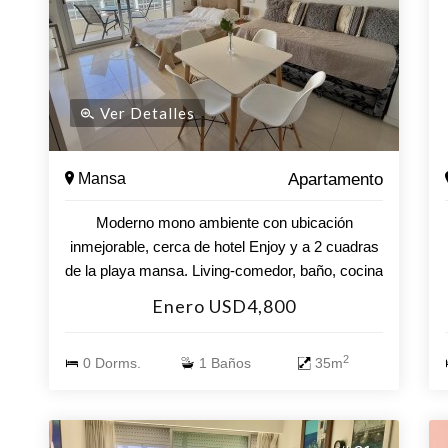
Ver Detalles
Mansa
Apartamento
Moderno mono ambiente con ubicación
inmejorable, cerca de hotel Enjoy y a 2 cuadras
de la playa mansa. Living-comedor, baño, cocina
y un cómodo balcon. Cochera fija al aire libre.
Enero USD4,800
Incluye wi-fi, aire acondicionado y lavarropas.
Amenties.- Piscina exterior e interior climatizada,
2
0 Dorms.
1 Baños
35m
aparatos de gimnasia, sauna, barbacoa y sala
de juegos.