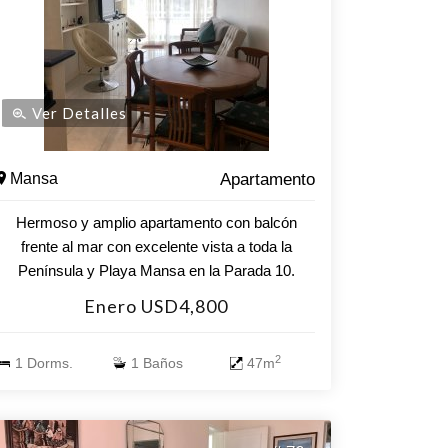
Ver Detalles
Mansa
Apartamento
Hermoso y amplio apartamento con balcón
frente al mar con excelente vista a toda la
Península y Playa Mansa en la Parada 10.
Luminoso, con dos grandes ventanales, servicio
Enero USD4,800
de portería y vigilancia las 24 horas, con servicio
de mucama y servicio de playa, altamente
2
1 Dorms.
1 Baños
47m
equipado, con servicio de cable incluido y todas
las comodidades en primera linea para pasar
unas excelentes vacaciones. Edificio cuenta con
11 pisos, ascensor, y estacionamiento frontal y