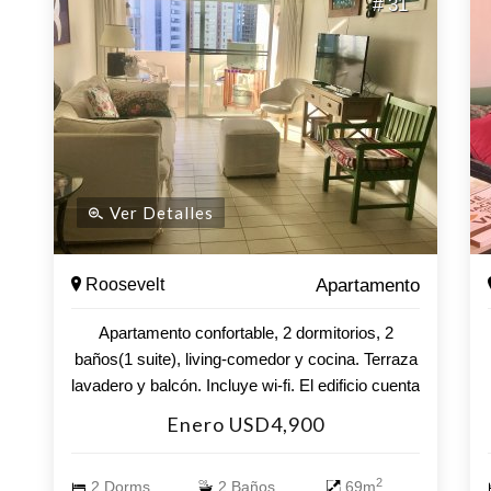
# 31
Ver Detalles
Roosevelt
Apartamento
Apartamento confortable, 2 dormitorios, 2
baños(1 suite), living-comedor y cocina. Terraza
lavadero y balcón. Incluye wi-fi. El edificio cuenta
con piscina climatizada, sala de juegos, parque
Enero USD4,900
infantil, barbacoa, parrilleros, lavadero, servicio
de mucamas optativo, sala de musculación.
2
2 Dorms.
2 Baños
69m