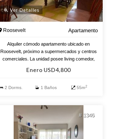
Ver Detalles
Roosevelt
Apartamento
Alquiler cómodo apartamento ubicado en
Roosevelt, próximo a supermercados y centros
comerciales. La unidad posee living comedor,
cocina, dos dormitorios, un baño y terraza.
Enero USD4,800
Asimismo, posee garage. El edificio cuenta con
servicios tales como recepción 24 horas, piscina
2
2 Dorms.
1 Baños
55m
exterior e interior climatizada, gimnasio, sauna,
sala de juegos y parrilleros.
# 1346