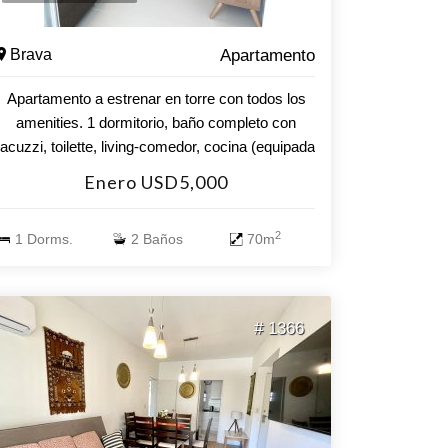
Brava
Apartamento
Apartamento a estrenar en torre con todos los
amenities. 1 dormitorio, baño completo con
jacuzzi, toilette, living-comedor, cocina (equipada
con horno, campana, anafe y muebles), 1
Enero USD5,000
termotanquea, pre instalación para aire
acondicionado, losa radiante en todas las
2
1 Dorms.
2 Baños
70m
habitaciones, terraza (con parrillero propio) y
garaje. Servicios: piscina abierta y cerrada
climatizada, sala de juegos, barbacoas, sala
para niños, cancha de tennis, servicio de
# 1366
mucamas, sauna, microcine, laundry,etc.