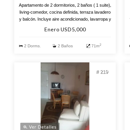
Apartamento de 2 dormitorios, 2 baños ( 1 suite),
living-comedor, cocina definida, terraza lavadero
y balcón. Incluye aire acondicionado, lavarropa y
wi-fi. El edificio cuenta con los servicios de:
Enero USD5,000
piscina climatizada exterior, sala de juegos,
parque infantil, sala de musculación, barbacoas,
2
2 Dorms.
2 Baños
71m
parrilleros, lavadero, servicio de mucamas
optativo.
# 219
Ver Detalles