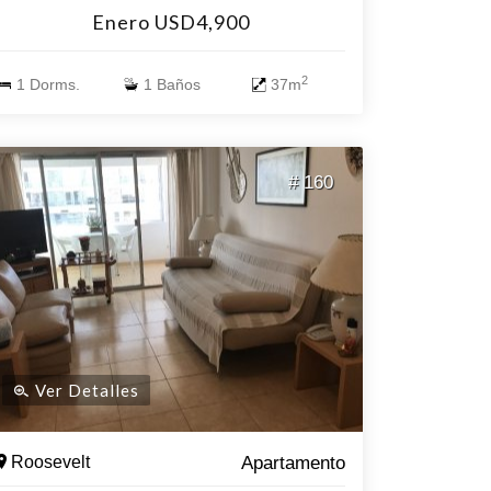
en living. Amenities.- Piscina exterior e interior
Enero USD4,900
climatizada, microcine, barbacoa, cancha de
fútbol, recepción 24 hs, sala de juegos, etc.
2
1 Dorms.
1 Baños
37m
# 160
Ver Detalles
Roosevelt
Apartamento