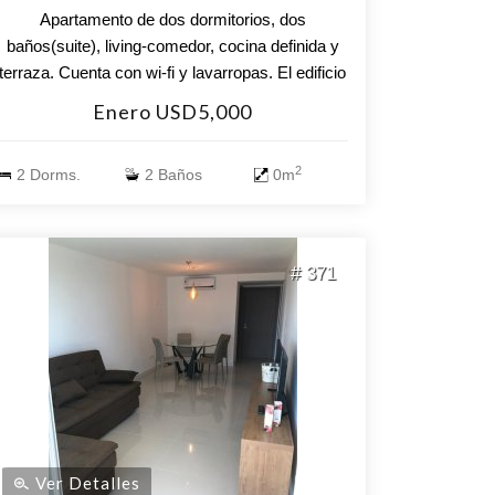
Apartamento de dos dormitorios, dos
baños(suite), living-comedor, cocina definida y
terraza. Cuenta con wi-fi y lavarropas. El edificio
incluye piscina climatizada, sala de juegos,
Enero USD5,000
parque infantil, gimnasio, parrillero, barbacoa
lavadero.
2
2 Dorms.
2 Baños
0m
# 371
Ver Detalles