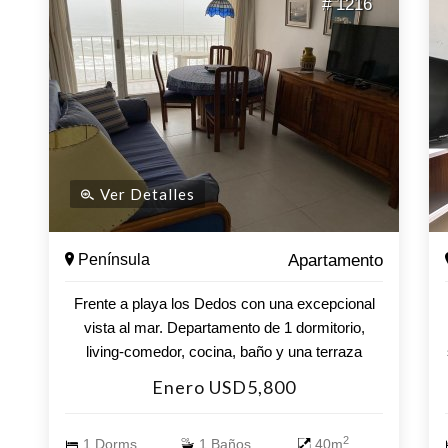
# 1216
Ver Detalles
Península
Apartamento
Frente a playa los Dedos con una excepcional
vista al mar. Departamento de 1 dormitorio,
living-comedor, cocina, baño y una terraza
sumamente disfrutable!! Incluye garage, servicio
Enero USD5,800
de mucamas, wifi, tvcable y porteria.
2
1 Dorms.
1 Baños
40m