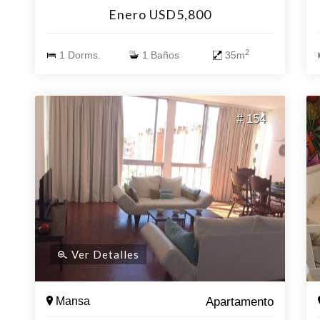
acondicionados en living y dormitorio Cuenta
Enero USD5,800
con servicio de mucama, yacuzzi, Piscina
climatizada y parrillero.
2
1 Dorms.
1 Baños
35m
# 154
Ver Detalles
Mansa
Apartamento