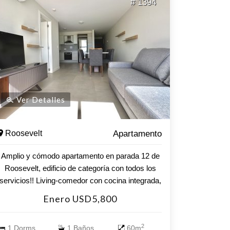
# 1394
Ver Detalles
Roosevelt
Apartamento
Amplio y cómodo apartamento en parada 12 de
Roosevelt, edificio de categoría con todos los
servicios!! Living-comedor con cocina integrada,
dormitorio con baño en suite. Sillón cama 2
Enero USD5,800
plazas. Aire acondicionado en living. Losa
radiante sectorizada. Placards en ingreso de
2
1 Dorms.
1 Baños
60m
unidad. Garage con baulera. Amenities.- Piscina