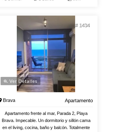
exterior e interior climatizada, spa, sauna
húmedo y seco, barbacoas, gimnasio, cancha
de tenis, sala de juegos, microcine, servicio de
# 1434
mucamas, recepción 24 hs, lavadero, etc.
Ver Detalles
Brava
Apartamento
Apartamento frente al mar, Parada 2, Playa
Brava. Impecable. Un dormitorio y sillón cama
en el living, cocina, baño y balcón. Totalmente