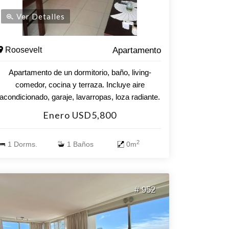
Ver Detalles
Roosevelt
Apartamento
Apartamento de un dormitorio, baño, living-
comedor, cocina y terraza. Incluye aire
acondicionado, garaje, lavarropas, loza radiante.
El edificio cuenta con: piscina exterior e interior
Enero USD5,800
climatizada, gimnasio, sauna, sala de adultos,
sala de niños, parrilleros, etc.
2
1 Dorms.
1 Baños
0m
# 952