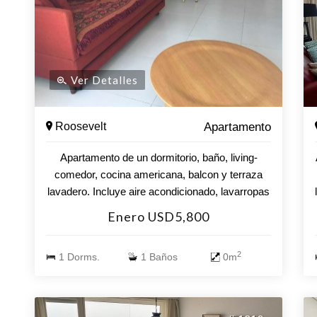
Ver Detalles
Roosevelt
Apartamento
Apartamento de un dormitorio, baño, living-
comedor, cocina americana, balcon y terraza
lavadero. Incluye aire acondicionado, lavarropas
y garaje. El edificio cuenta con los servicios de
Enero USD5,800
piscina abierta y cerrada climatizada, sauna,
gimnasio, parrilleros, play room, recepcion 24
2
1 Dorms.
1 Baños
0m
hs, etc.