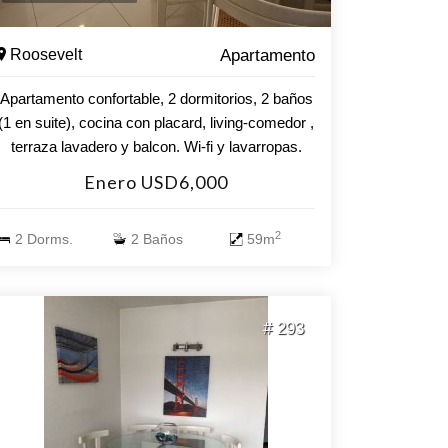
Roosevelt
Apartamento
Apartamento confortable, 2 dormitorios, 2 baños
(1 en suite), cocina con placard, living-comedor ,
terraza lavadero y balcon. Wi-fi y lavarropas.
Aire acondicionado en living. El edificio cuenta
Enero USD6,000
con piscina climatizada, sala de juegos, parque
infantil, barbacoa, parrilleros, servicio de
2
2 Dorms.
2 Baños
59m
mucamas optativo, sala de musculación,
lavadero.
# 293