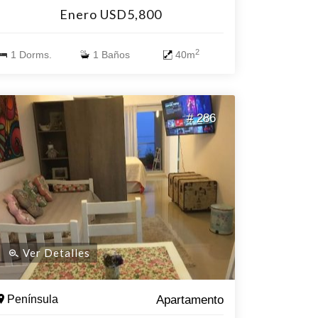
equipado. Aire acondicionado en living. Servicio
Enero USD5,800
de mucama a diario, Direc TV, Wi-Fi.
2
1 Dorms.
1 Baños
40m
# 286
Ver Detalles
Península
Apartamento