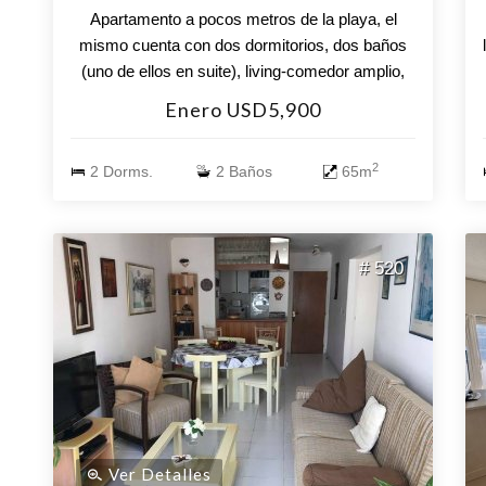
Apartamento a pocos metros de la playa, el
mismo cuenta con dos dormitorios, dos baños
(uno de ellos en suite), living-comedor amplio,
cocina definida. Tiene vista al mar. El edificio
Enero USD5,900
incluye sala de juegos.
2
2 Dorms.
2 Baños
65m
# 520
Ver Detalles