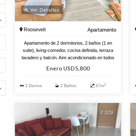
Ver Detalles
Roosevelt
Apartamento
Apartamento de 2 dormitorios, 2 baños (1 en
suite), living-comedor, cocina definida, terraza
lavadero y balcón. Aire acondicionado en todos
sus ambientes. Wi-fi. El edificio cuenta con
Enero USD5,800
piscina climatizada, sala de juegos, parque
infantil, gimnasio, parrilleros, barbacoas,
2
2 Dorms.
2 Baños
67m
lavadero y servicio de mucamas opcional.
# 329