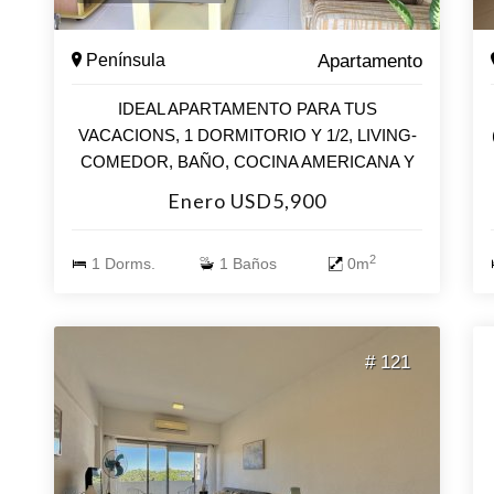
Península
Apartamento
IDEAL APARTAMENTO PARA TUS
VACACIONS, 1 DORMITORIO Y 1/2, LIVING-
COMEDOR, BAÑO, COCINA AMERICANA Y
TERRAZA. INCLUYE GARAJE. AMENITIES:
Enero USD5,900
PISCINA, PISCINA CERRADA CLIMATIZADA,
SAUNA, GIMNASIO, CANCHA DE PADDLE,
2
1 Dorms.
1 Baños
0m
CANCHA DE FUTBOL, BARBACOAS,
RECEPCION 24 HS, SERVICIO DE
MUCAMAS, CAMARAS DE VIGILANCIA.
# 121