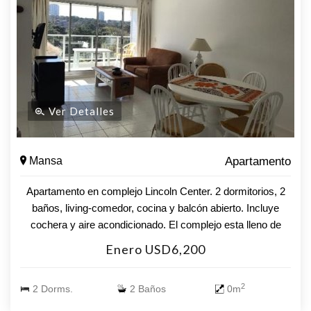
Ver Detalles
Mansa
Apartamento
Apartamento en complejo Lincoln Center. 2 dormitorios, 2
baños, living-comedor, cocina y balcón abierto. Incluye
cochera y aire acondicionado. El complejo esta lleno de
servicios, desde piscinas climatizada abiertas y cerradas,
Enero USD6,200
gimnasio, sauna, cancha de tennis, cancha de fútbol,
juegos infantiles, barbacoas, snack bar, etc
2
2 Dorms.
2 Baños
0m