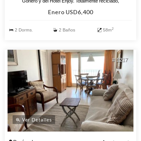
Gorlero y del Hotel Enjoy. Totalmente reciclado,
IMPECABLE, pronto para habitar. Living comedor con
Enero USD6,400
cocina integrada, 2 dormitorios, 2 baños. Cuenta con 1
cama matrimonial, cuchetas y cama marinera en living
2
2 Dorms.
2 Baños
58m
comedor, cocina combinada, heladera con freezer,
microondas, lavarropas y más. Cuenta con 2 equipos de
Aire Acondicionado y persianas eléctricas. Lavarropas.
Sanitaria nueva y baños nuevos... Amenities: Cuenta con
# 1217
servicio de mucama todos los días del año, servicio de
playa en temporada de verano, gimnasio, sala de lecturas,
cine, lavadero (con costo), rincón infantil, taller para
imprevistos, recepción 24 horas todos los días del año,
estacionamiento vigilado, servicio de ropa blanca y mas...
Ver Detalles