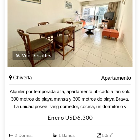
Ver Detalles
Chiverta
Apartamento
Alquiler por temporada alta, apartamento ubicado a tan solo
300 metros de playa mansa y 300 metros de playa Brava.
La unidad posee living comedor, cocina, un dormitorio y
medio, y un baño. Asimismo, cuenta con terraza balcón,
Enero USD6,300
wifi y garage. Muy bien equipado!! Incluye 2 equipos de aire
acondicionado, lavavajillas y lavarropas. El edificio posee
2
2 Dorms.
1 Baños
50m
servicios tales como recepción 24 horas, cancha de tennis