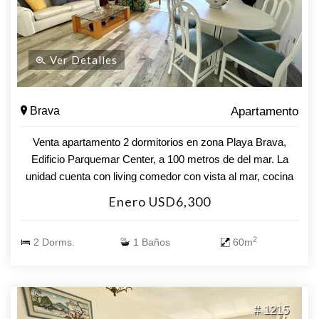
Ver Detalles
Brava
Apartamento
Venta apartamento 2 dormitorios en zona Playa Brava,
Edificio Parquemar Center, a 100 metros de del mar. La
unidad cuenta con living comedor con vista al mar, cocina
definida, dos dormitorios y un baño. Asimismo posee
Enero USD6,300
garage y baulera. El edificio posee servicio tales como
recepción 24 horas, servicio de mucamas diario, piscina,
2
2 Dorms.
1 Baños
60m
sala de juegos, sauna, gimnasio y servicio de playa.
# 1215