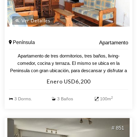
Ver Detalles
Península
Apartamento
Apartamento de tres dormitorios, tres baños, living-
comedor, cocina y terraza. El mismo se ubica en la
Peninsula con gran ubicación, para descansar y disfrutar a
pleno en Punta del Este. Luminoso, super fresco, a media
Enero USD6,200
cuadra de la playa el Emir, a dos de la Playa Brava y dos
de Playa Mansa, a una cuadra de Gorlero. Tiene cochera
2
3 Dorms.
3 Baños
100m
cómoda y fija. Teléfono, wifi, televisores smart y cable.
cuenta con netflix. Tiene lavadero nuevo. En la cocina
cuenta con anafe, horno empotrado, heladera con freezer,
microondas y demás. Servicio de limpieza y mucama tres
# 851
veces por semana.