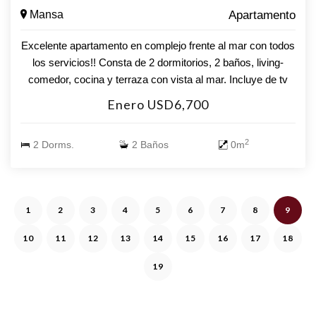
con costo minimo. No esta permitido fumar. No se aceptan
Mansa
Apartamento
mascotas.
Excelente apartamento en complejo frente al mar con todos
los servicios!! Consta de 2 dormitorios, 2 baños, living-
comedor, cocina y terraza con vista al mar. Incluye de tv
cable, wi-fi y aire acondicionado. Complejo Lincoln Center:
Enero USD6,700
piscina abierta y cerrada climatizada, servicio de playa,
sauna, canchas varias, sauna, gimnasio, servicio de
2
2 Dorms.
2 Baños
0m
mucamas, recepción 24 hs, snackbar y demás.
1
2
3
4
5
6
7
8
9
10
11
12
13
14
15
16
17
18
19