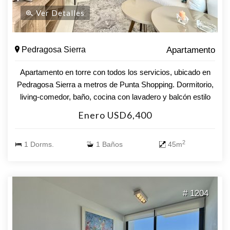
Ver Detalles
Pedragosa Sierra
Apartamento
Apartamento en torre con todos los servicios, ubicado en
Pedragosa Sierra a metros de Punta Shopping. Dormitorio,
living-comedor, baño, cocina con lavadero y balcón estilo
francés. Aire acondicionado en todos los ambientes.
Enero USD6,400
Lavarropas. Wi-fi. Direct tv. Garage en subsuelo.
Amenities.- piscina exterior e interior climatizada, sala de
2
1 Dorms.
1 Baños
45m
juegos, gimnasio, microcine, barbacoas, servicio de
mucamas, recepción 24 hs, servicio de playa, etc.
# 1204