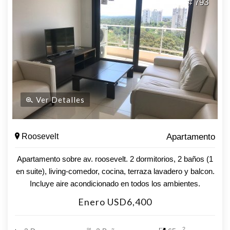
# 793
Ver Detalles
Roosevelt
Apartamento
Apartamento sobre av. roosevelt. 2 dormitorios, 2 baños (1
en suite), living-comedor, cocina, terraza lavadero y balcon.
Incluye aire acondicionado en todos los ambientes.
Lavarropas Wi-fi Direct tv prepago Garage Amenities:
Enero USD6,400
piscina, jacuzzi, barbacoas, gimnasio, recepcion 24 hs.
2