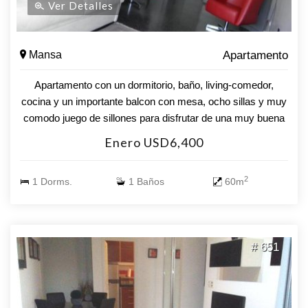
Ver Detalles
Mansa
Apartamento
Apartamento con un dormitorio, baño, living-comedor,
cocina y un importante balcon con mesa, ocho sillas y muy
comodo juego de sillones para disfrutar de una muy buena
vista a la Punta y a la Isla de Gorriti. El edificio incluye
Enero USD6,400
servicio de mucama diario, de playa de 8 a 21 horas y
porteria las 24 horas. Wifi en el apto.
2
1 Dorms.
1 Baños
60m
# 651