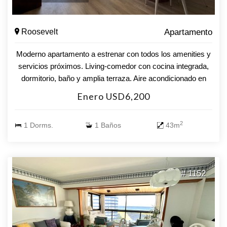
Roosevelt
Apartamento
Moderno apartamento a estrenar con todos los amenities y
servicios próximos. Living-comedor con cocina integrada,
dormitorio, baño y amplia terraza. Aire acondicionado en
todos los ambientes. Tv Smart en living y dormitorio.
Enero USD6,200
Lavadero. Garaje en subsuelo. AMENITIES : 6 salones
barbacoas, spa con hidromasajes y saunas, servicio de
2
1 Dorms.
1 Baños
43m
playa con traslado, Gimnasio completo con equipos de
última generación, cine, piscina interior y exterior
climatizada, sala de juegos, microcine, lavadero, servicio
de mucamas 3 veces por semana, cowork, cargadores de
# 1152
cortesía para autos eléctricos, estacionamientos de
cortesía, recepción 24 hs.