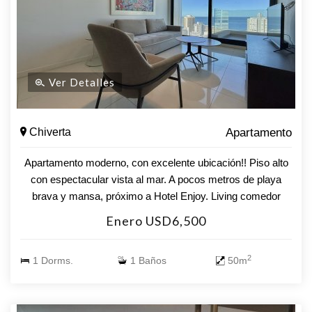
Ver Detalles
Chiverta
Apartamento
Apartamento moderno, con excelente ubicación!! Piso alto
con espectacular vista al mar. A pocos metros de playa
brava y mansa, próximo a Hotel Enjoy. Living comedor
amplio con balcón, cocina integrada, dormitorio y baño.
Enero USD6,500
Losa Radiante sectorizada. Aire acondicionado. Garage.
Amenities: piscina abierta y cerrada climatizada, gimnasio,
2
1 Dorms.
1 Baños
50m
sauna, barbacoas, sala de juegos, recepción 24 hs,
lavadero, etc.