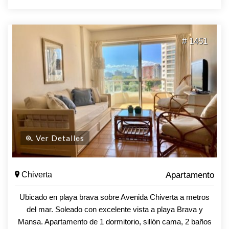
y cancha multifunción, sauna, gimnasio, piscina abierta y
cerrada climatizada, servicio de playa, parrilleros, espacio
con juegos para niños, grupo electrógeno, área protegida en
# 1451
el edificio y predio.
Ver Detalles
Chiverta
Apartamento
Ubicado en playa brava sobre Avenida Chiverta a metros
del mar. Soleado con excelente vista a playa Brava y
Mansa. Apartamento de 1 dormitorio, sillón cama, 2 baños